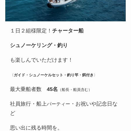
１日２組様限定！
チャーター船
シュノーケリング・釣り
も楽しんでいただけます！
〈
ガイド・シュノーケルセット・釣り竿・餌付き
〉
最大乗船者数
45名
（船長・船員含む）
社員旅行・船上
・お祝いや記念日な
パーティー
ど
思い出に残る時間を。