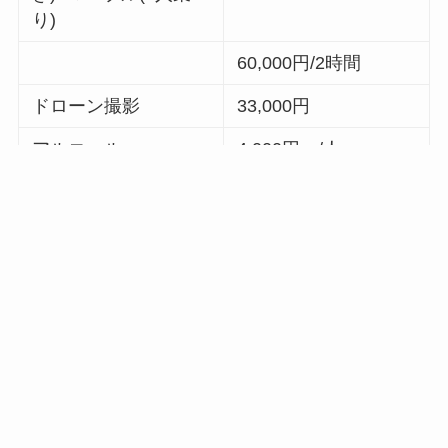
り)
60,000円/2時間
ドローン撮影
33,000円
アルコール
4,000円～/人
サプライズ・お祝い
ご相談ください
※表示価格とは別に、保険料としておひとり様500円を別途頂戴してお
ります。
限定
ご予約のお客様
！！
【リピーター様Welcomebackキャンペーン】
再度ご予約をいただいたリピータ様には、レーベ
の村でのVIPエリア優先案内など、さらに特別なス